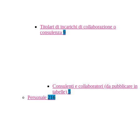
Titolari di incarichi di collaborazione o
consulenza
9
Consulenti e collaboratori (da pubblicare in
tabelle)
5
Personale
216