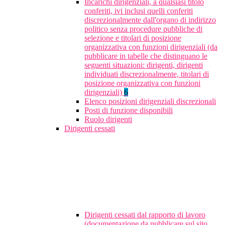
Incarichi dirigenziali, a qualsiasi titolo
conferiti, ivi inclusi quelli conferiti
discrezionalmente dall'organo di indirizzo
politico senza procedure pubbliche di
selezione e titolari di posizione
organizzativa con funzioni dirigenziali (da
pubblicare in tabelle che distinguano le
seguenti situazioni: dirigenti, dirigenti
individuati discrezionalmente, titolari di
posizione organizzativa con funzioni
dirigenziali)
6
Elenco posizioni dirigenziali discrezionali
Posti di funzione disponibili
Ruolo dirigenti
Dirigenti cessati
Dirigenti cessati dal rapporto di lavoro
(documentazione da pubblicare sul sito