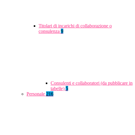
Titolari di incarichi di collaborazione o
consulenza
9
Consulenti e collaboratori (da pubblicare in
tabelle)
5
Personale
216