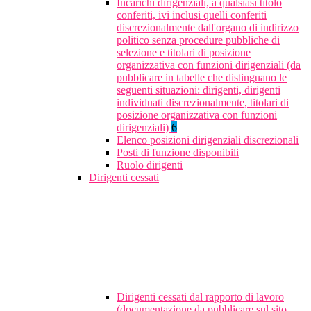
Incarichi dirigenziali, a qualsiasi titolo
conferiti, ivi inclusi quelli conferiti
discrezionalmente dall'organo di indirizzo
politico senza procedure pubbliche di
selezione e titolari di posizione
organizzativa con funzioni dirigenziali (da
pubblicare in tabelle che distinguano le
seguenti situazioni: dirigenti, dirigenti
individuati discrezionalmente, titolari di
posizione organizzativa con funzioni
dirigenziali)
6
Elenco posizioni dirigenziali discrezionali
Posti di funzione disponibili
Ruolo dirigenti
Dirigenti cessati
Dirigenti cessati dal rapporto di lavoro
(documentazione da pubblicare sul sito