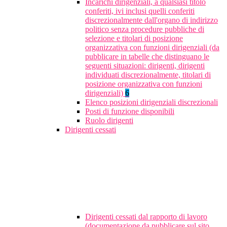
Incarichi dirigenziali, a qualsiasi titolo
conferiti, ivi inclusi quelli conferiti
discrezionalmente dall'organo di indirizzo
politico senza procedure pubbliche di
selezione e titolari di posizione
organizzativa con funzioni dirigenziali (da
pubblicare in tabelle che distinguano le
seguenti situazioni: dirigenti, dirigenti
individuati discrezionalmente, titolari di
posizione organizzativa con funzioni
dirigenziali)
6
Elenco posizioni dirigenziali discrezionali
Posti di funzione disponibili
Ruolo dirigenti
Dirigenti cessati
Dirigenti cessati dal rapporto di lavoro
(documentazione da pubblicare sul sito