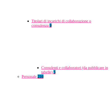
Titolari di incarichi di collaborazione o
consulenza
9
Consulenti e collaboratori (da pubblicare in
tabelle)
5
Personale
216