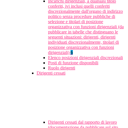
Incarichi dirigenziali, a qualsiasi titolo
conferiti, ivi inclusi quelli conferiti
discrezionalmente dall'organo di indirizzo
politico senza procedure pubbliche di
selezione e titolari di posizione
organizzativa con funzioni dirigenziali (da
pubblicare in tabelle che distinguano le
seguenti situazioni: dirigenti, dirigenti
individuati discrezionalmente, titolari di
posizione organizzativa con funzioni
dirigenziali)
6
Elenco posizioni dirigenziali discrezionali
Posti di funzione disponibili
Ruolo dirigenti
Dirigenti cessati
Dirigenti cessati dal rapporto di lavoro
(documentazione da pubblicare sul sito