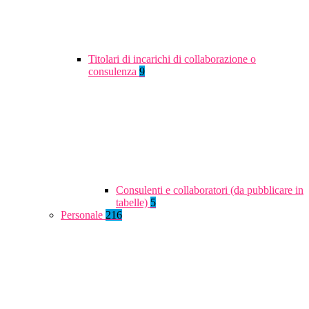
Titolari di incarichi di collaborazione o
consulenza
9
Consulenti e collaboratori (da pubblicare in
tabelle)
5
Personale
216