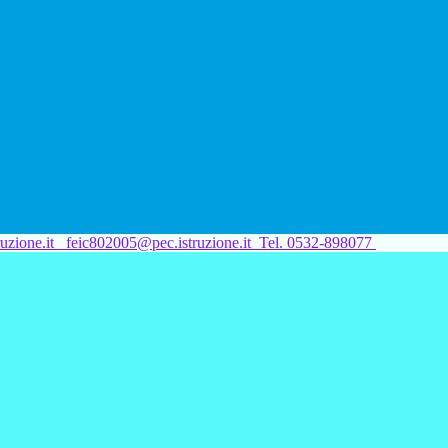
uzione.it
feic802005@pec.istruzione.it
Tel. 0532-898077