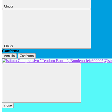
Chiudi
Chiudi
Conferma
Annulla
Conferma
feic802005@istr
close