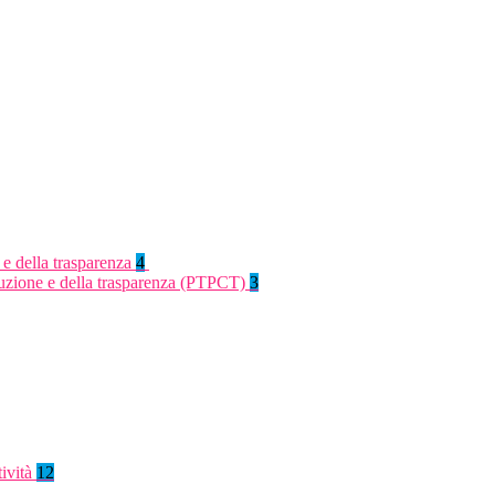
 e della trasparenza
4
rruzione e della trasparenza (PTPCT)
3
tività
12