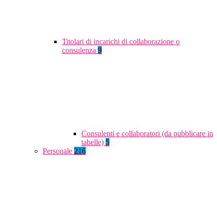
Titolari di incarichi di collaborazione o
consulenza
9
Consulenti e collaboratori (da pubblicare in
tabelle)
5
Personale
216