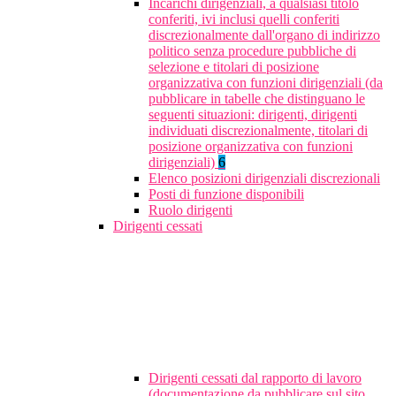
Incarichi dirigenziali, a qualsiasi titolo
conferiti, ivi inclusi quelli conferiti
discrezionalmente dall'organo di indirizzo
politico senza procedure pubbliche di
selezione e titolari di posizione
organizzativa con funzioni dirigenziali (da
pubblicare in tabelle che distinguano le
seguenti situazioni: dirigenti, dirigenti
individuati discrezionalmente, titolari di
posizione organizzativa con funzioni
dirigenziali)
6
Elenco posizioni dirigenziali discrezionali
Posti di funzione disponibili
Ruolo dirigenti
Dirigenti cessati
Dirigenti cessati dal rapporto di lavoro
(documentazione da pubblicare sul sito