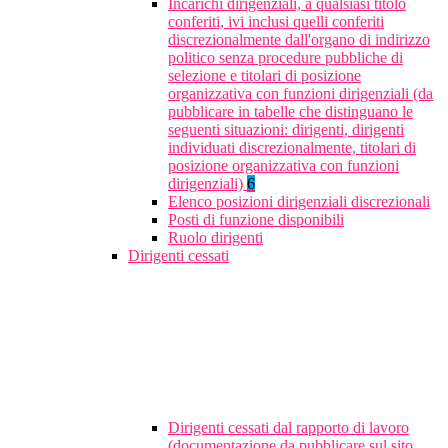
Incarichi dirigenziali, a qualsiasi titolo
conferiti, ivi inclusi quelli conferiti
discrezionalmente dall'organo di indirizzo
politico senza procedure pubbliche di
selezione e titolari di posizione
organizzativa con funzioni dirigenziali (da
pubblicare in tabelle che distinguano le
seguenti situazioni: dirigenti, dirigenti
individuati discrezionalmente, titolari di
posizione organizzativa con funzioni
dirigenziali)
6
Elenco posizioni dirigenziali discrezionali
Posti di funzione disponibili
Ruolo dirigenti
Dirigenti cessati
Dirigenti cessati dal rapporto di lavoro
(documentazione da pubblicare sul sito