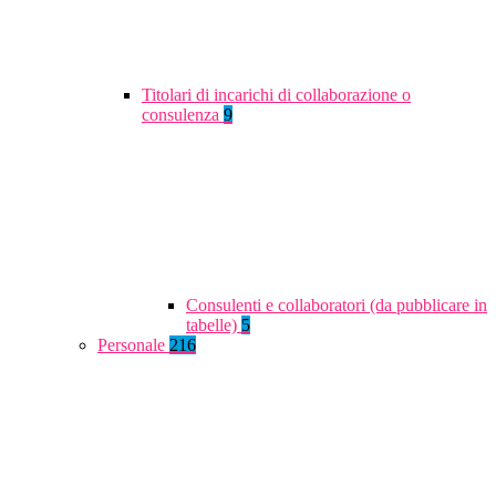
Titolari di incarichi di collaborazione o
consulenza
9
Consulenti e collaboratori (da pubblicare in
tabelle)
5
Personale
216