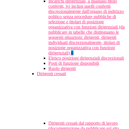
Incarichi dirigenziali, a qualsiasi titolo
conferiti, ivi inclusi quelli conferiti
discrezionalmente dall'organo di indirizzo
politico senza procedure pubbliche di
selezione e titolari di posizione
organizzativa con funzioni dirigenziali (da
pubblicare in tabelle che distinguano le
seguenti situazioni: dirigenti, dirigenti
individuati discrezionalmente, titolari di
posizione organizzativa con funzioni
dirigenziali)
6
Elenco posizioni dirigenziali discrezionali
Posti di funzione disponibili
Ruolo dirigenti
Dirigenti cessati
Dirigenti cessati dal rapporto di lavoro
(documentazione da pubblicare sul sito