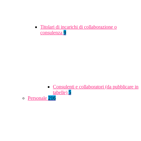
Titolari di incarichi di collaborazione o
consulenza
9
Consulenti e collaboratori (da pubblicare in
tabelle)
5
Personale
216