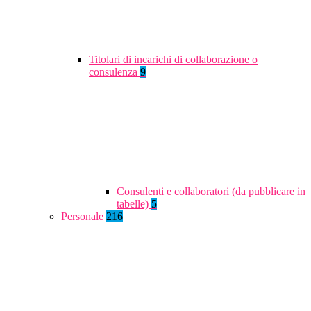
Titolari di incarichi di collaborazione o
consulenza
9
Consulenti e collaboratori (da pubblicare in
tabelle)
5
Personale
216