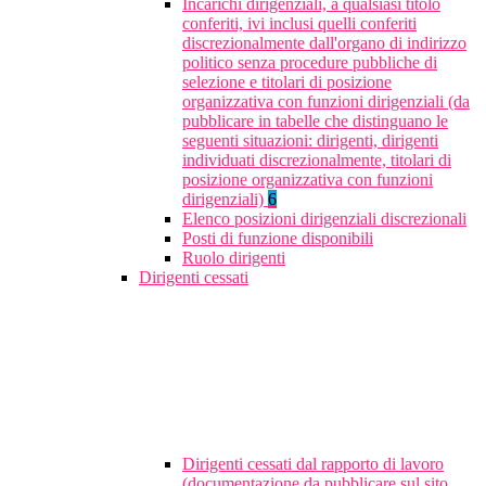
Incarichi dirigenziali, a qualsiasi titolo
conferiti, ivi inclusi quelli conferiti
discrezionalmente dall'organo di indirizzo
politico senza procedure pubbliche di
selezione e titolari di posizione
organizzativa con funzioni dirigenziali (da
pubblicare in tabelle che distinguano le
seguenti situazioni: dirigenti, dirigenti
individuati discrezionalmente, titolari di
posizione organizzativa con funzioni
dirigenziali)
6
Elenco posizioni dirigenziali discrezionali
Posti di funzione disponibili
Ruolo dirigenti
Dirigenti cessati
Dirigenti cessati dal rapporto di lavoro
(documentazione da pubblicare sul sito