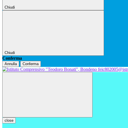
Chiudi
Chiudi
Conferma
Annulla
Conferma
feic802005@istr
close