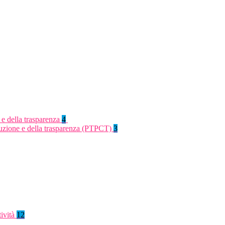
 e della trasparenza
4
rruzione e della trasparenza (PTPCT)
3
tività
12