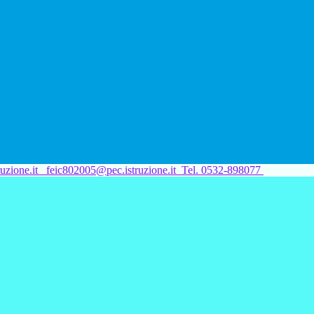
uzione.it
feic802005@pec.istruzione.it
Tel. 0532-898077