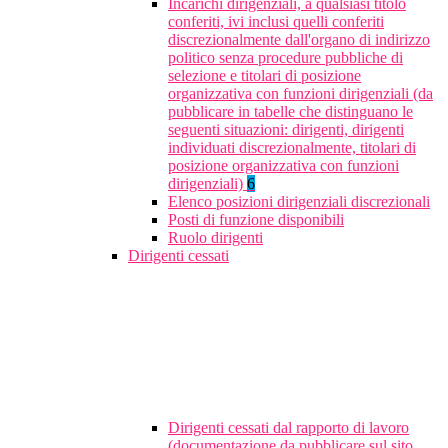
Incarichi dirigenziali, a qualsiasi titolo
conferiti, ivi inclusi quelli conferiti
discrezionalmente dall'organo di indirizzo
politico senza procedure pubbliche di
selezione e titolari di posizione
organizzativa con funzioni dirigenziali (da
pubblicare in tabelle che distinguano le
seguenti situazioni: dirigenti, dirigenti
individuati discrezionalmente, titolari di
posizione organizzativa con funzioni
dirigenziali)
6
Elenco posizioni dirigenziali discrezionali
Posti di funzione disponibili
Ruolo dirigenti
Dirigenti cessati
Dirigenti cessati dal rapporto di lavoro
(documentazione da pubblicare sul sito