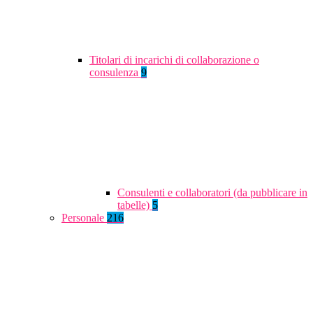
Titolari di incarichi di collaborazione o
consulenza
9
Consulenti e collaboratori (da pubblicare in
tabelle)
5
Personale
216