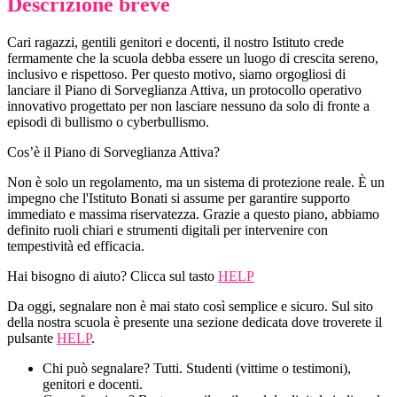
Descrizione breve
Cari ragazzi, gentili genitori e docenti, il nostro Istituto crede
fermamente che la scuola debba essere un luogo di crescita sereno,
inclusivo e rispettoso. Per questo motivo, siamo orgogliosi di
lanciare il
Piano di Sorveglianza Attiva
, un
protocollo operativo
innovativo
progettato per non lasciare nessuno da solo di fronte a
episodi di bullismo o cyberbullismo.
Cos’è il Piano di Sorveglianza Attiva?
Non è solo un regolamento, ma un sistema di protezione reale. È un
impegno che l'Istituto Bonati si assume per garantire
supporto
immediato e massima riservatezza
. Grazie a questo piano, abbiamo
definito ruoli chiari e strumenti digitali per intervenire con
tempestività ed efficacia.
Hai bisogno di aiuto? Clicca sul tasto
HELP
Da oggi, segnalare non è mai stato così semplice e sicuro
.
Sul sito
della nostra scuola
è presente una sezione dedicata dove troverete il
pulsante
HELP
.
Chi può segnalare?
Tutti. Studenti (vittime o testimoni),
genitori e docenti.