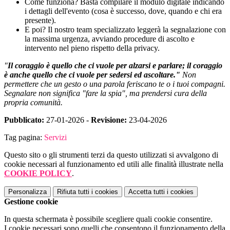
Come funziona?
Basta compilare il modulo digitale indicando
i dettagli dell'evento (cosa è successo, dove, quando e chi era
presente).
E poi?
Il nostro team specializzato leggerà la segnalazione con
la massima urgenza, avviando procedure di ascolto e
intervento nel pieno rispetto della privacy.
"
Il coraggio è quello che ci vuole per alzarsi e parlare; il coraggio
è anche quello che ci vuole per sedersi ed ascoltare."
Non
permettere che un gesto o una parola feriscano te o i tuoi compagni.
Segnalare non significa "fare la spia", ma prendersi cura della
propria comunità.
Pubblicato:
27-01-2026 -
Revisione:
23-04-2026
Tag pagina:
Servizi
Questo sito o gli strumenti terzi da questo utilizzati si avvalgono di
cookie necessari al funzionamento ed utili alle finalità illustrate nella
COOKIE POLICY
.
Personalizza
Rifiuta tutti
i cookies
Accetta tutti
i cookies
Gestione cookie
In questa schermata è possibile scegliere quali cookie consentire.
I cookie necessari sono quelli che consentono il funzionamento della