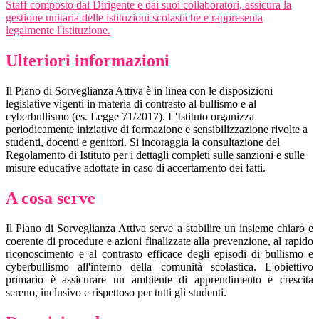
Staff composto dal Dirigente e dai suoi collaboratori, assicura la
gestione unitaria delle istituzioni scolastiche e rappresenta
legalmente l'istituzione.
Ulteriori informazioni
Il Piano di Sorveglianza Attiva è in linea con le disposizioni
legislative vigenti in materia di contrasto al bullismo e al
cyberbullismo (es. Legge 71/2017). L'Istituto organizza
periodicamente iniziative di formazione e sensibilizzazione rivolte a
studenti, docenti e genitori. Si incoraggia la consultazione del
Regolamento di Istituto per i dettagli completi sulle sanzioni e sulle
misure educative adottate in caso di accertamento dei fatti.
A cosa serve
Il Piano di Sorveglianza Attiva serve a stabilire un insieme chiaro e
coerente di procedure e azioni finalizzate alla prevenzione, al rapido
riconoscimento e al contrasto efficace degli episodi di bullismo e
cyberbullismo all'interno della comunità scolastica. L'obiettivo
primario è assicurare un ambiente di apprendimento e crescita
sereno, inclusivo e rispettoso per tutti gli studenti.