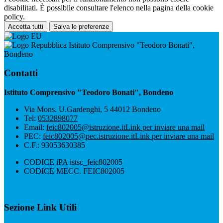
disabilitati. È possibile consultare l'elenco nella pagina della cookie
policy.
Accetta tutti
Salva le preferenze
Istituto Comprensivo "Teodoro Bonati",
Bondeno
Contatti
Istituto Comprensivo "Teodoro Bonati", Bondeno
Via Mons. U.Gardenghi, 5 44012 Bondeno
Tel:
0532898077
Email:
feic802005@istruzione.it
Link per inviare una mail
PEC:
feic802005@pec.istruzione.it
Link per inviare una mail
C.F.: 93053630385
CODICE iPA istsc_feic802005
CODICE MECC. FEIC802005
Sezione Link Utili