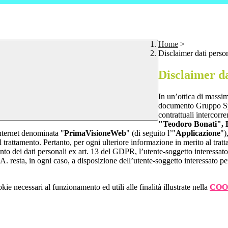
Home
>
Disclaimer dati perso
Disclaimer da
In un’ottica di massim
documento Gruppo Spag
contrattuali intercor
"Teodoro Bonati",
internet denominata "
PrimaVisioneWeb
" (di seguito l’"
Applicazione
")
l trattamento. Pertanto, per ogni ulteriore informazione in merito al trat
ento dei dati personali ex art. 13 del GDPR, l’utente-soggetto interessato 
A. resta, in ogni caso, a disposizione dell’utente-soggetto interessato pe
kie necessari al funzionamento ed utili alle finalità illustrate nella
COO