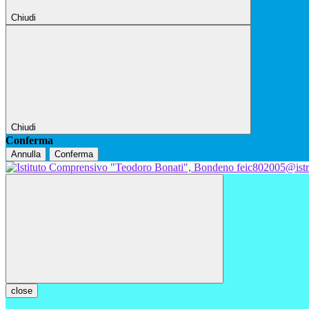
Chiudi
Chiudi
Conferma
Annulla
Conferma
feic802005@istr
close