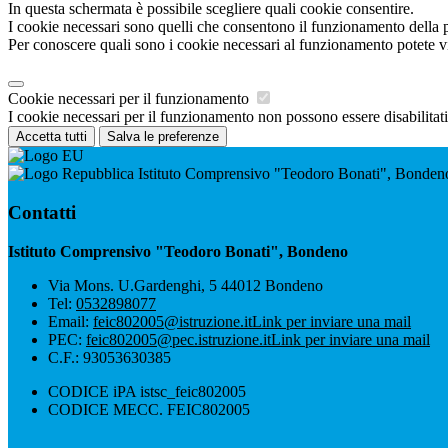
In questa schermata è possibile scegliere quali cookie consentire.
I cookie necessari sono quelli che consentono il funzionamento della pi
Per conoscere quali sono i cookie necessari al funzionamento potete v
Cookie necessari per il funzionamento
I cookie necessari per il funzionamento non possono essere disabilitati.
Accetta tutti
Salva le preferenze
Istituto Comprensivo "Teodoro Bonati", Bonden
Contatti
Istituto Comprensivo "Teodoro Bonati", Bondeno
Via Mons. U.Gardenghi, 5 44012 Bondeno
Tel:
0532898077
Email:
feic802005@istruzione.it
Link per inviare una mail
PEC:
feic802005@pec.istruzione.it
Link per inviare una mail
C.F.: 93053630385
CODICE iPA istsc_feic802005
CODICE MECC. FEIC802005