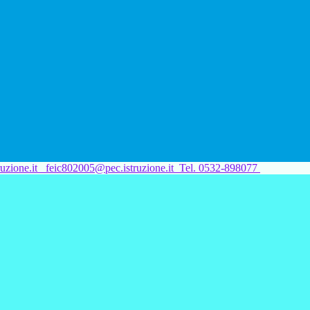
uzione.it
feic802005@pec.istruzione.it
Tel. 0532-898077