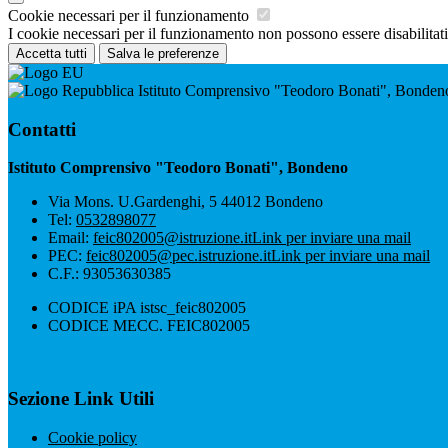
Cookie necessari per il funzionamento
I cookie necessari per il funzionamento non possono essere disabilitati.
Accetta tutti
Salva le preferenze
Istituto Comprensivo "Teodoro Bonati", Bonden
Contatti
Istituto Comprensivo "Teodoro Bonati", Bondeno
Via Mons. U.Gardenghi, 5 44012 Bondeno
Tel:
0532898077
Email:
feic802005@istruzione.it
Link per inviare una mail
PEC:
feic802005@pec.istruzione.it
Link per inviare una mail
C.F.: 93053630385
CODICE iPA istsc_feic802005
CODICE MECC. FEIC802005
Sezione Link Utili
Cookie policy