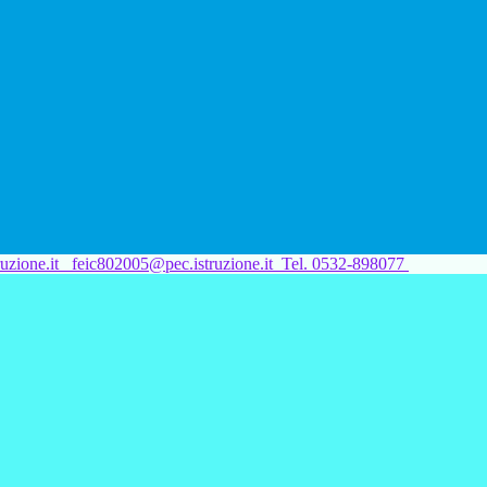
uzione.it
feic802005@pec.istruzione.it
Tel. 0532-898077