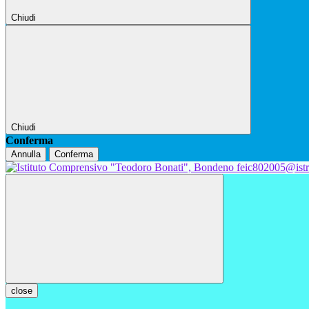
Chiudi
Chiudi
Conferma
Annulla
Conferma
feic802005@istr
close