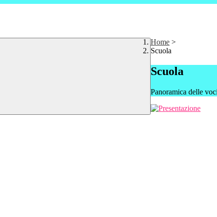
Home
>
Scuola
Scuola
Panoramica delle voc