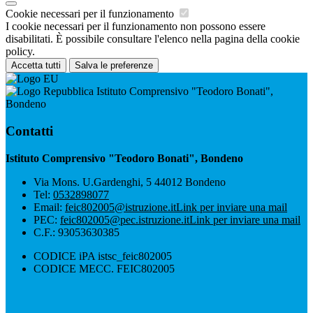
Cookie necessari per il funzionamento
I cookie necessari per il funzionamento non possono essere
disabilitati. È possibile consultare l'elenco nella pagina della cookie
policy.
Accetta tutti
Salva le preferenze
Istituto Comprensivo "Teodoro Bonati",
Bondeno
Contatti
Istituto Comprensivo "Teodoro Bonati", Bondeno
Via Mons. U.Gardenghi, 5 44012 Bondeno
Tel:
0532898077
Email:
feic802005@istruzione.it
Link per inviare una mail
PEC:
feic802005@pec.istruzione.it
Link per inviare una mail
C.F.: 93053630385
CODICE iPA istsc_feic802005
CODICE MECC. FEIC802005