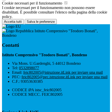
Cookie necessari per il funzionamento
I cookie necessari per il funzionamento non possono essere
disabilitati. È possibile consultare l'elenco nella pagina della cookie
policy.
Accetta tutti
Salva le preferenze
Istituto Comprensivo "Teodoro Bonati",
Bondeno
Contatti
Istituto Comprensivo "Teodoro Bonati", Bondeno
Via Mons. U.Gardenghi, 5 44012 Bondeno
Tel:
0532898077
Email:
feic802005@istruzione.it
Link per inviare una mail
PEC:
feic802005@pec.istruzione.it
Link per inviare una mail
C.F.: 93053630385
CODICE iPA istsc_feic802005
CODICE MECC. FEIC802005