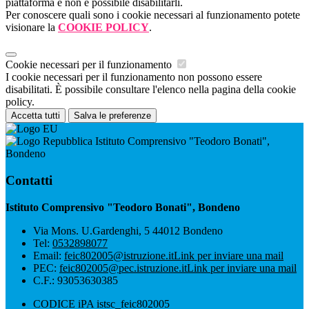
piattaforma e non è possibile disabilitarli.
Per conoscere quali sono i cookie necessari al funzionamento potete
visionare la
COOKIE POLICY
.
Cookie necessari per il funzionamento
I cookie necessari per il funzionamento non possono essere
disabilitati. È possibile consultare l'elenco nella pagina della cookie
policy.
Accetta tutti
Salva le preferenze
Istituto Comprensivo "Teodoro Bonati",
Bondeno
Contatti
Istituto Comprensivo "Teodoro Bonati", Bondeno
Via Mons. U.Gardenghi, 5 44012 Bondeno
Tel:
0532898077
Email:
feic802005@istruzione.it
Link per inviare una mail
PEC:
feic802005@pec.istruzione.it
Link per inviare una mail
C.F.: 93053630385
CODICE iPA istsc_feic802005