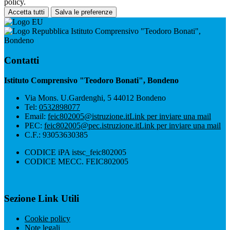
policy.
Accetta tutti
Salva le preferenze
Istituto Comprensivo "Teodoro Bonati",
Bondeno
Contatti
Istituto Comprensivo "Teodoro Bonati", Bondeno
Via Mons. U.Gardenghi, 5 44012 Bondeno
Tel:
0532898077
Email:
feic802005@istruzione.it
Link per inviare una mail
PEC:
feic802005@pec.istruzione.it
Link per inviare una mail
C.F.: 93053630385
CODICE iPA istsc_feic802005
CODICE MECC. FEIC802005
Sezione Link Utili
Cookie policy
Note legali