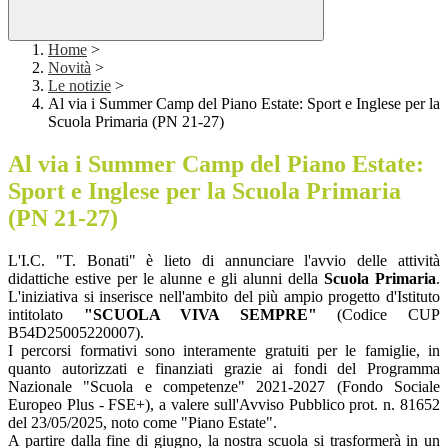
Home
>
Novità
>
Le notizie
>
Al via i Summer Camp del Piano Estate: Sport e Inglese per la
Scuola Primaria (PN 21-27)
Al via i Summer Camp del Piano Estate:
Sport e Inglese per la Scuola Primaria
(PN 21-27)
L'I.C. "T. Bonati" è lieto di annunciare l'avvio delle attività
didattiche estive per le alunne e gli alunni della
Scuola Primaria
.
L'iniziativa si inserisce nell'ambito del più ampio progetto d'Istituto
intitolato
"SCUOLA VIVA SEMPRE"
(Codice CUP
B54D25005220007).
I percorsi formativi sono interamente gratuiti per le famiglie, in
quanto autorizzati e finanziati grazie ai fondi del Programma
Nazionale "Scuola e competenze" 2021-2027 (Fondo Sociale
Europeo Plus - FSE+), a valere sull'Avviso Pubblico prot. n. 81652
del 23/05/2025, noto come "Piano Estate".
A partire dalla fine di giugno, la nostra scuola si trasformerà in un