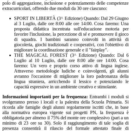
polo di aggregazione, inclusione e potenziamento delle competenze
extracurricolari, offrendo due moduli da 30 ore ciascuno:
SPORT IN LIBERTÀ (3^ Edizione) Quando: Dal 29 Giugno
al 3 Luglio, dalle ore 8:00 alle ore 14:00. Cosa faremo: Una
proposta didattica incentrata sull'educazione motoria per
favorire l'inclusione, la percezione di sé e promuovere il gioco
di squadra. I bambini saranno coinvolti in attività di
giocoleria, giochi tradizionali e cooperativi, con l'obiettivo di
migliorare la coordinazione generale e il "fairplay".
THE MAGICAL FOREST (3^ Edizione) Quando: Dal 6
Luglio al 10 Luglio, dalle ore 8:00 alle ore 14:00. Cosa
faremo: Un vero e proprio corso attivo di lingua inglese.
Attraverso metodologie ludiche e coinvolgenti, gli alunni
avranno l'occasione di migliorare la loro padronanza della
lingua straniera, arricchendo il lessico e potenziando le
capacità espressive in un ambiente creativo e stimolante.
Informazioni importanti per la frequenza:
Entrambi i moduli si
svolgeranno presso i locali e la palestra della Scuola Primaria. Si
ricorda alle famiglie degli alunni regolarmente iscritti che, in base
alla normativa europea vigente sui progetti PN, la frequenza è
obbligatoria per almeno il 75% del monte ore complessivo (pari a un
minimo di 23 ore su 30). Solo il raggiungimento di tale soglia di
presenza consentirà il rilascio del formale attestato finale di