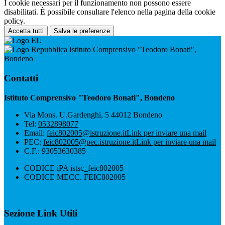
I cookie necessari per il funzionamento non possono essere
disabilitati. È possibile consultare l'elenco nella pagina della cookie
policy.
Accetta tutti
Salva le preferenze
Istituto Comprensivo "Teodoro Bonati",
Bondeno
Contatti
Istituto Comprensivo "Teodoro Bonati", Bondeno
Via Mons. U.Gardenghi, 5 44012 Bondeno
Tel:
0532898077
Email:
feic802005@istruzione.it
Link per inviare una mail
PEC:
feic802005@pec.istruzione.it
Link per inviare una mail
C.F.: 93053630385
CODICE iPA istsc_feic802005
CODICE MECC. FEIC802005
Sezione Link Utili