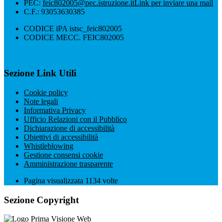
PEC:
feic802005@pec.istruzione.it
Link per inviare una mail
C.F.: 93053630385
CODICE iPA istsc_feic802005
CODICE MECC. FEIC802005
Sezione Link Utili
Cookie policy
Note legali
Informativa Privacy
Ufficio Relazioni con il Pubblico
Dichiarazione di accessibilità
Obiettivi di accessibilità
Whistleblowing
Gestione consensi cookie
Amministrazione trasparente
Pagina visualizzata
1134
volte
Sezione Copyright