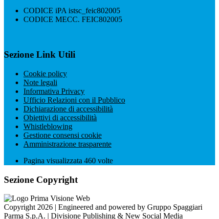
CODICE iPA istsc_feic802005
CODICE MECC. FEIC802005
Sezione Link Utili
Cookie policy
Note legali
Informativa Privacy
Ufficio Relazioni con il Pubblico
Dichiarazione di accessibilità
Obiettivi di accessibilità
Whistleblowing
Gestione consensi cookie
Amministrazione trasparente
Pagina visualizzata
460
volte
Sezione Copyright
Copyright 2026 | Engineered and powered by Gruppo Spaggiari
Parma S.p.A. | Divisione Publishing & New Social Media