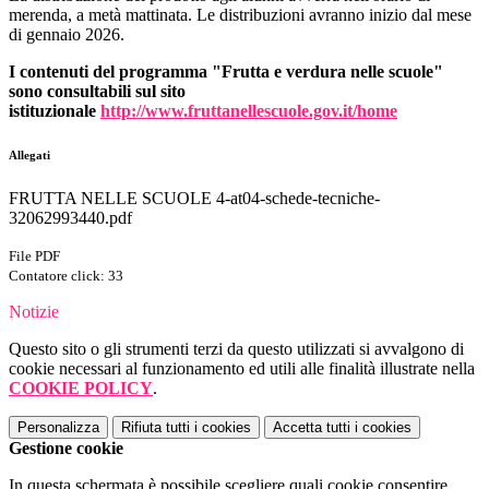
merenda, a metà mattinata.
Le distribuzioni avranno inizio dal mese
di gennaio 2026.
I contenuti del programma "Frutta e verdura nelle scuole"
sono consultabili sul sito
istituzionale
http://www.fruttanellescuole.gov.it/home
Allegati
FRUTTA NELLE SCUOLE 4-at04-schede-tecniche-
32062993440.pdf
File PDF
Contatore click: 33
Notizie
Questo sito o gli strumenti terzi da questo utilizzati si avvalgono di
cookie necessari al funzionamento ed utili alle finalità illustrate nella
COOKIE POLICY
.
Personalizza
Rifiuta tutti
i cookies
Accetta tutti
i cookies
Gestione cookie
In questa schermata è possibile scegliere quali cookie consentire.