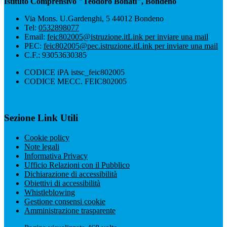
Istituto Comprensivo "Teodoro Bonati", Bondeno
Via Mons. U.Gardenghi, 5 44012 Bondeno
Tel:
0532898077
Email:
feic802005@istruzione.it
Link per inviare una mail
PEC:
feic802005@pec.istruzione.it
Link per inviare una mail
C.F.: 93053630385
CODICE iPA istsc_feic802005
CODICE MECC. FEIC802005
Sezione Link Utili
Cookie policy
Note legali
Informativa Privacy
Ufficio Relazioni con il Pubblico
Dichiarazione di accessibilità
Obiettivi di accessibilità
Whistleblowing
Gestione consensi cookie
Amministrazione trasparente