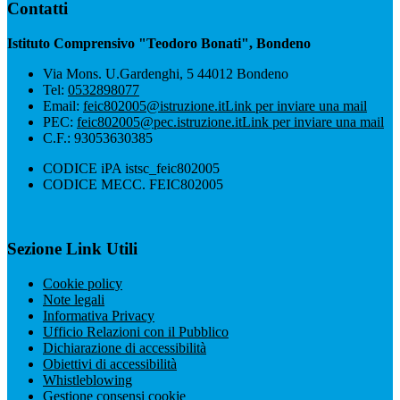
Contatti
Istituto Comprensivo "Teodoro Bonati", Bondeno
Via Mons. U.Gardenghi, 5 44012 Bondeno
Tel:
0532898077
Email:
feic802005@istruzione.it
Link per inviare una mail
PEC:
feic802005@pec.istruzione.it
Link per inviare una mail
C.F.: 93053630385
CODICE iPA istsc_feic802005
CODICE MECC. FEIC802005
Sezione Link Utili
Cookie policy
Note legali
Informativa Privacy
Ufficio Relazioni con il Pubblico
Dichiarazione di accessibilità
Obiettivi di accessibilità
Whistleblowing
Gestione consensi cookie