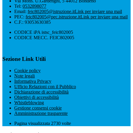
Via Mons. U.Gardenghi, 5 44012 Bondeno
Tel:
0532898077
Email:
feic802005@istruzione.it
Link per inviare una mail
PEC:
feic802005@pec.istruzione.it
Link per inviare una mail
C.F.: 93053630385
CODICE iPA istsc_feic802005
CODICE MECC. FEIC802005
Sezione Link Utili
Cookie policy
Note legali
Informativa Privacy
Ufficio Relazioni con il Pubblico
Dichiarazione di accessibilità
Obiettivi di accessibilità
Whistleblowing
Gestione consensi cookie
Amministrazione trasparente
Pagina visualizzata
2730
volte