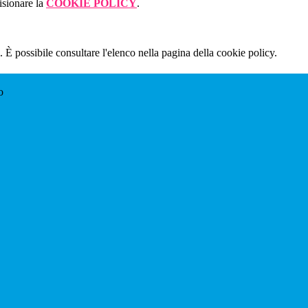
isionare la
COOKIE POLICY
.
 È possibile consultare l'elenco nella pagina della cookie policy.
o