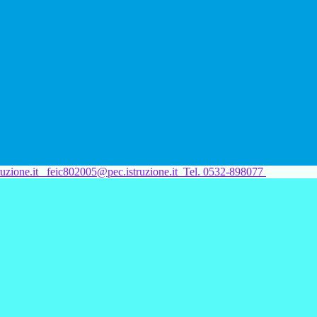
uzione.it
feic802005@pec.istruzione.it
Tel. 0532-898077