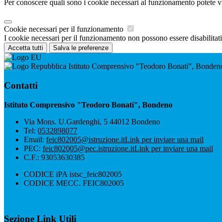
Per conoscere quali sono i cookie necessari al funzionamento potete v
Cookie necessari per il funzionamento
I cookie necessari per il funzionamento non possono essere disabilitati.
Accetta tutti
Salva le preferenze
Istituto Comprensivo "Teodoro Bonati", Bonden
Contatti
Istituto Comprensivo "Teodoro Bonati", Bondeno
Via Mons. U.Gardenghi, 5 44012 Bondeno
Tel:
0532898077
Email:
feic802005@istruzione.it
Link per inviare una mail
PEC:
feic802005@pec.istruzione.it
Link per inviare una mail
C.F.: 93053630385
CODICE iPA istsc_feic802005
CODICE MECC. FEIC802005
Sezione Link Utili