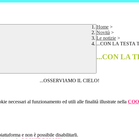
Home
>
Novità
>
Le notizie
>
...CON LA TESTA T
...CON LA T
...OSSERVIAMO IL CIELO!
kie necessari al funzionamento ed utili alle finalità illustrate nella
COO
attaforma e non è possibile disabilitarli.