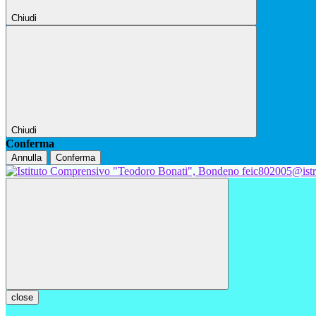
Chiudi
Chiudi
Conferma
Annulla
Conferma
feic802005@istr
close