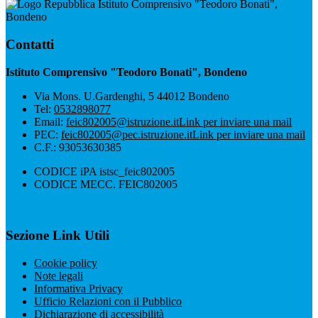
Istituto Comprensivo "Teodoro Bonati",
Bondeno
Contatti
Istituto Comprensivo "Teodoro Bonati", Bondeno
Via Mons. U.Gardenghi, 5 44012 Bondeno
Tel:
0532898077
Email:
feic802005@istruzione.it
Link per inviare una mail
PEC:
feic802005@pec.istruzione.it
Link per inviare una mail
C.F.: 93053630385
CODICE iPA istsc_feic802005
CODICE MECC. FEIC802005
Sezione Link Utili
Cookie policy
Note legali
Informativa Privacy
Ufficio Relazioni con il Pubblico
Dichiarazione di accessibilità