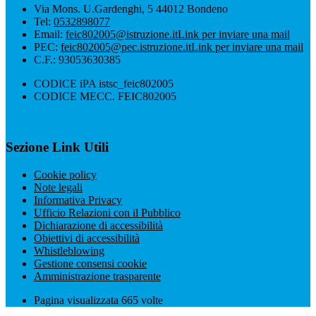
Via Mons. U.Gardenghi, 5 44012 Bondeno
Tel:
0532898077
Email:
feic802005@istruzione.it
Link per inviare una mail
PEC:
feic802005@pec.istruzione.it
Link per inviare una mail
C.F.: 93053630385
CODICE iPA istsc_feic802005
CODICE MECC. FEIC802005
Sezione Link Utili
Cookie policy
Note legali
Informativa Privacy
Ufficio Relazioni con il Pubblico
Dichiarazione di accessibilità
Obiettivi di accessibilità
Whistleblowing
Gestione consensi cookie
Amministrazione trasparente
Pagina visualizzata
665
volte