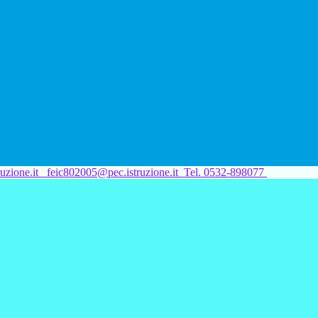
uzione.it
feic802005@pec.istruzione.it
Tel. 0532-898077