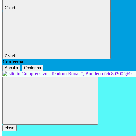
Chiudi
Chiudi
Conferma
Annulla
Conferma
feic802005@istr
close