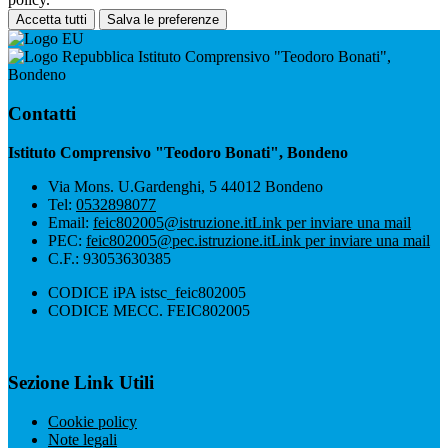
Accetta tutti
Salva le preferenze
Istituto Comprensivo "Teodoro Bonati",
Bondeno
Contatti
Istituto Comprensivo "Teodoro Bonati", Bondeno
Via Mons. U.Gardenghi, 5 44012 Bondeno
Tel:
0532898077
Email:
feic802005@istruzione.it
Link per inviare una mail
PEC:
feic802005@pec.istruzione.it
Link per inviare una mail
C.F.: 93053630385
CODICE iPA istsc_feic802005
CODICE MECC. FEIC802005
Sezione Link Utili
Cookie policy
Note legali