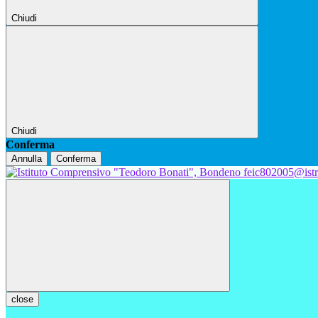
Chiudi
Chiudi
Conferma
Annulla
Conferma
feic802005@istr
close