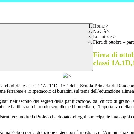
Home
>
Novità
>
Le notizie
>
Fiera di ottobre – pa
Fiera di otto
classi 1A,1D
ambini delle classi 1^A, 1^D, 1^E della Scuola Primaria di Bondeno, la 
ane ferrarese e lo spettacolo di burattini sul tema dell’educazione aliment
egnati nell’ascolto dei segreti della panificazione, dal chicco di grano, 
tini che ha illustrato in modo semplice ed immediato, l’importanza della c
 istruttive; inoltre la Proloco ha donato ad ogni partecipante una coppia
 Vanna Zoboli per la dedizione e generosità mostrata, e l’Amministrazi