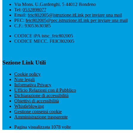
Via Mons. U.Gardenghi, 5 44012 Bondeno
Tel:
0532898077
Email:
feic802005@istruzione.it
Link per inviare una mail
PEC:
feic802005@pec.istruzione.it
Link per inviare una mail
C.F.: 93053630385
CODICE iPA istsc_feic802005
CODICE MECC. FEIC802005
Sezione Link Utili
Cookie policy
Note legali
Informativa Privacy
Ufficio Relazioni con il Pubblico
Dichiarazione di accessibilità
Obiettivi di accessibilità
Whistleblowing
Gestione consensi cookie
Amministrazione trasparente
Pagina visualizzata
1078
volte