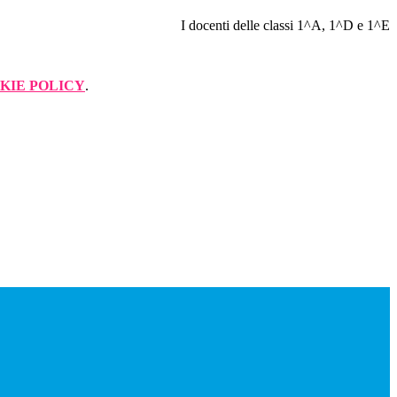
I docenti delle classi 1^A, 1^D e 1^E
KIE POLICY
.