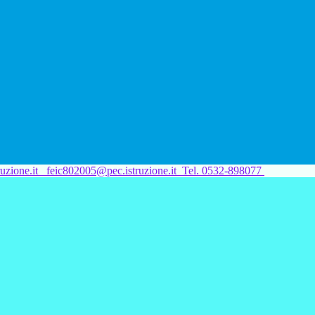
uzione.it
feic802005@pec.istruzione.it
Tel. 0532-898077