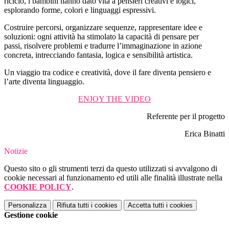
riciclo
, i bambini hanno dato vita a
pensieri creativi e logici
,
esplorando
forme, colori e linguaggi espressivi
.
Costruire
percorsi
, organizzare
sequenze
, rappresentare
idee e
soluzioni
: ogni attività ha stimolato la capacità di
pensare per
passi
,
risolvere problemi
e
tradurre l’immaginazione in azione
concreta
, intrecciando
fantasia, logica e sensibilità artistica
.
Un viaggio tra codice e creatività, dove il fare diventa pensiero e
l’arte diventa linguaggio.
ENJOY THE VIDEO
Referente per il progetto
Erica Binatti
Notizie
Questo sito o gli strumenti terzi da questo utilizzati si avvalgono di
cookie necessari al funzionamento ed utili alle finalità illustrate nella
COOKIE POLICY
.
Personalizza
Rifiuta tutti
i cookies
Accetta tutti
i cookies
Gestione cookie