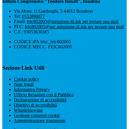
Istituto Comprensivo "Teodoro Bonati", Bondeno
Via Mons. U.Gardenghi, 5 44012 Bondeno
Tel:
0532898077
Email:
feic802005@istruzione.it
Link per inviare una mail
PEC:
feic802005@pec.istruzione.it
Link per inviare una mail
C.F.: 93053630385
CODICE iPA istsc_feic802005
CODICE MECC. FEIC802005
Sezione Link Utili
Cookie policy
Note legali
Informativa Privacy
Ufficio Relazioni con il Pubblico
Dichiarazione di accessibilità
Obiettivi di accessibilità
Whistleblowing
Gestione consensi cookie
Amministrazione trasparente