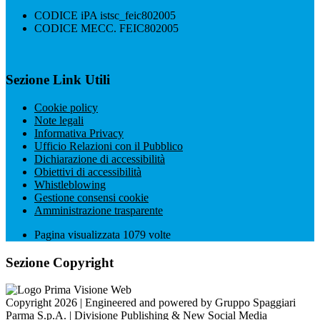
CODICE iPA istsc_feic802005
CODICE MECC. FEIC802005
Sezione Link Utili
Cookie policy
Note legali
Informativa Privacy
Ufficio Relazioni con il Pubblico
Dichiarazione di accessibilità
Obiettivi di accessibilità
Whistleblowing
Gestione consensi cookie
Amministrazione trasparente
Pagina visualizzata
1079
volte
Sezione Copyright
Copyright 2026 | Engineered and powered by Gruppo Spaggiari
Parma S.p.A. | Divisione Publishing & New Social Media