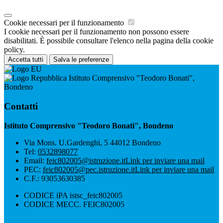
Cookie necessari per il funzionamento
I cookie necessari per il funzionamento non possono essere
disabilitati. È possibile consultare l'elenco nella pagina della cookie
policy.
Accetta tutti
Salva le preferenze
Istituto Comprensivo "Teodoro Bonati",
Bondeno
Contatti
Istituto Comprensivo "Teodoro Bonati", Bondeno
Via Mons. U.Gardenghi, 5 44012 Bondeno
Tel:
0532898077
Email:
feic802005@istruzione.it
Link per inviare una mail
PEC:
feic802005@pec.istruzione.it
Link per inviare una mail
C.F.: 93053630385
CODICE iPA istsc_feic802005
CODICE MECC. FEIC802005