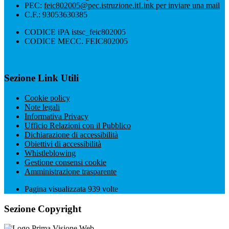
PEC:
feic802005@pec.istruzione.it
Link per inviare una mail
C.F.: 93053630385
CODICE iPA istsc_feic802005
CODICE MECC. FEIC802005
Sezione Link Utili
Cookie policy
Note legali
Informativa Privacy
Ufficio Relazioni con il Pubblico
Dichiarazione di accessibilità
Obiettivi di accessibilità
Whistleblowing
Gestione consensi cookie
Amministrazione trasparente
Pagina visualizzata
939
volte
Sezione Copyright