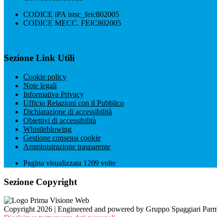
CODICE iPA istsc_feic802005
CODICE MECC. FEIC802005
Sezione Link Utili
Cookie policy
Note legali
Informativa Privacy
Ufficio Relazioni con il Pubblico
Dichiarazione di accessibilità
Obiettivi di accessibilità
Whistleblowing
Gestione consensi cookie
Amministrazione trasparente
Pagina visualizzata
1209
volte
Sezione Copyright
Copyright 2026 | Engineered and powered by Gruppo Spaggiari Parm