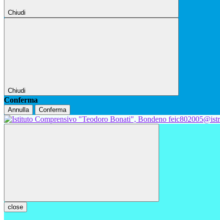
Chiudi
Chiudi
Conferma
Annulla
Conferma
feic802005@istr
close