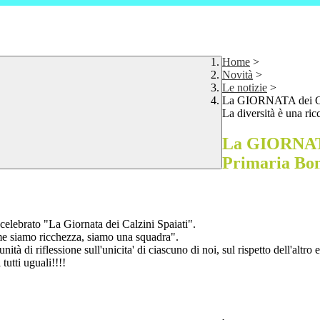
Home
>
Novità
>
Le notizie
>
La GIORNATA dei CA
La diversità è una ric
La GIORNATA
Primaria Bon
elebrato "La Giornata dei Calzini Spaiati".
sieme siamo ricchezza, siamo una squadra".
à di riflessione sull'unicita' di ciascuno di noi, sul rispetto dell'altro e 
tutti uguali!!!!