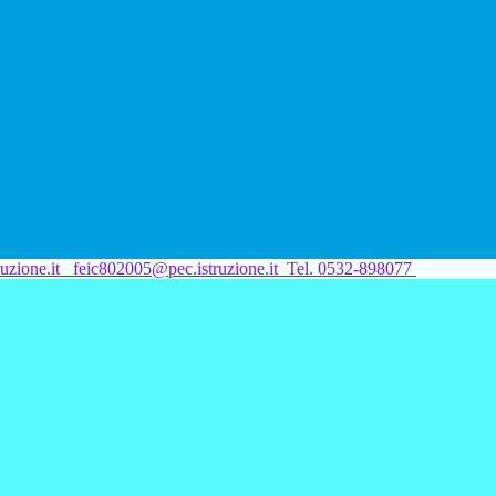
uzione.it
feic802005@pec.istruzione.it
Tel. 0532-898077