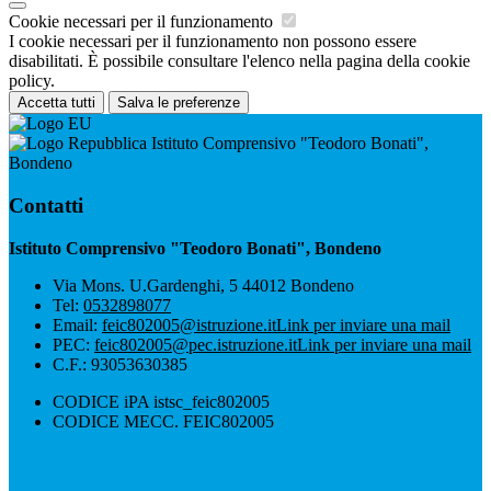
Cookie necessari per il funzionamento
I cookie necessari per il funzionamento non possono essere
disabilitati. È possibile consultare l'elenco nella pagina della cookie
policy.
Accetta tutti
Salva le preferenze
Istituto Comprensivo "Teodoro Bonati",
Bondeno
Contatti
Istituto Comprensivo "Teodoro Bonati", Bondeno
Via Mons. U.Gardenghi, 5 44012 Bondeno
Tel:
0532898077
Email:
feic802005@istruzione.it
Link per inviare una mail
PEC:
feic802005@pec.istruzione.it
Link per inviare una mail
C.F.: 93053630385
CODICE iPA istsc_feic802005
CODICE MECC. FEIC802005