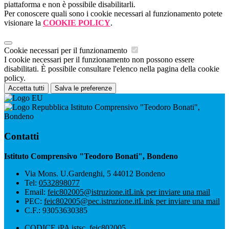
piattaforma e non è possibile disabilitarli.
Per conoscere quali sono i cookie necessari al funzionamento potete
visionare la
COOKIE POLICY
.
Cookie necessari per il funzionamento
I cookie necessari per il funzionamento non possono essere
disabilitati. È possibile consultare l'elenco nella pagina della cookie
policy.
Accetta tutti
Salva le preferenze
Istituto Comprensivo "Teodoro Bonati",
Bondeno
Contatti
Istituto Comprensivo "Teodoro Bonati", Bondeno
Via Mons. U.Gardenghi, 5 44012 Bondeno
Tel:
0532898077
Email:
feic802005@istruzione.it
Link per inviare una mail
PEC:
feic802005@pec.istruzione.it
Link per inviare una mail
C.F.: 93053630385
CODICE iPA istsc_feic802005