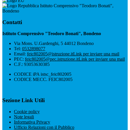
Istituto Comprensivo "Teodoro Bonati",
Bondeno
Contatti
Istituto Comprensivo "Teodoro Bonati", Bondeno
Via Mons. U.Gardenghi, 5 44012 Bondeno
Tel:
0532898077
Email:
feic802005@istruzione.it
Link per inviare una mail
PEC:
feic802005@pec.istruzione.it
Link per inviare una mail
C.F.: 93053630385
CODICE iPA istsc_feic802005
CODICE MECC. FEIC802005
Sezione Link Utili
Cookie policy
Note legali
Informativa Privacy
Ufficio Relazioni con il Pubblico