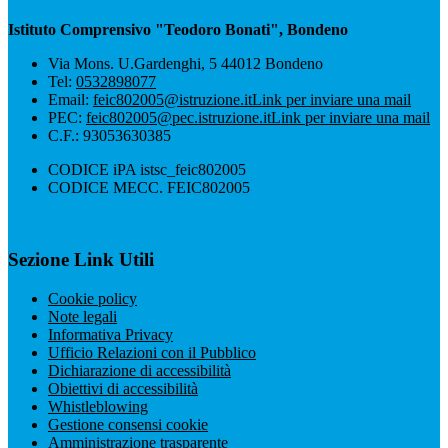
Istituto Comprensivo "Teodoro Bonati", Bondeno
Via Mons. U.Gardenghi, 5 44012 Bondeno
Tel:
0532898077
Email:
feic802005@istruzione.it
Link per inviare una mail
PEC:
feic802005@pec.istruzione.it
Link per inviare una mail
C.F.: 93053630385
CODICE iPA istsc_feic802005
CODICE MECC. FEIC802005
Sezione Link Utili
Cookie policy
Note legali
Informativa Privacy
Ufficio Relazioni con il Pubblico
Dichiarazione di accessibilità
Obiettivi di accessibilità
Whistleblowing
Gestione consensi cookie
Amministrazione trasparente