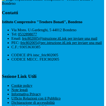
Bondeno
Contatti
Istituto Comprensivo "Teodoro Bonati", Bondeno
Via Mons. U.Gardenghi, 5 44012 Bondeno
Tel:
0532898077
Email:
feic802005@istruzione.it
Link per inviare una mail
PEC:
feic802005@pec.istruzione.it
Link per inviare una mail
C.F.: 93053630385
CODICE iPA istsc_feic802005
CODICE MECC. FEIC802005
Sezione Link Utili
Cookie policy
Note legali
Informativa Privacy
Ufficio Relazioni con il Pubblico
Dichiarazione di accessibilità