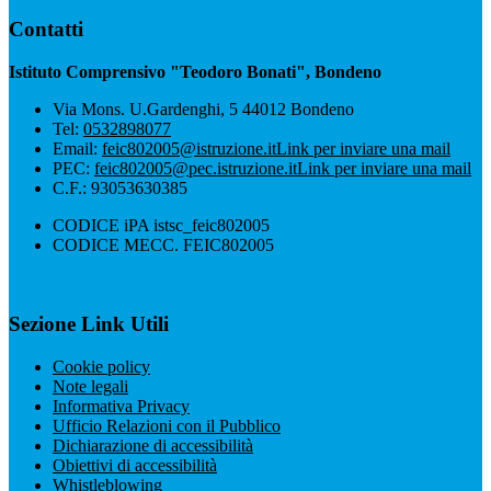
Contatti
Istituto Comprensivo "Teodoro Bonati", Bondeno
Via Mons. U.Gardenghi, 5 44012 Bondeno
Tel:
0532898077
Email:
feic802005@istruzione.it
Link per inviare una mail
PEC:
feic802005@pec.istruzione.it
Link per inviare una mail
C.F.: 93053630385
CODICE iPA istsc_feic802005
CODICE MECC. FEIC802005
Sezione Link Utili
Cookie policy
Note legali
Informativa Privacy
Ufficio Relazioni con il Pubblico
Dichiarazione di accessibilità
Obiettivi di accessibilità
Whistleblowing