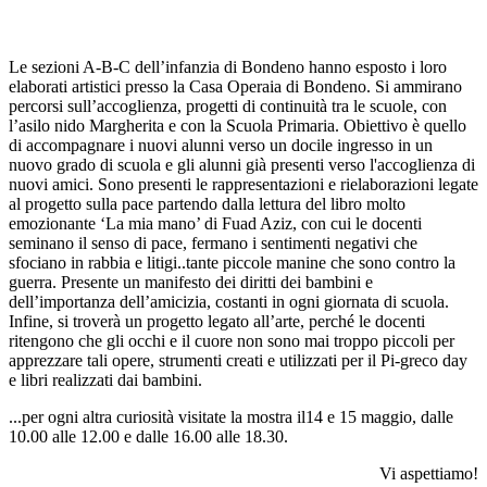
Le sezioni A-B-C dell’infanzia di Bondeno hanno esposto i loro
elaborati artistici presso la Casa Operaia di Bondeno. Si ammirano
percorsi sull’accoglienza, progetti di continuità tra le scuole, con
l’asilo nido Margherita e con la Scuola Primaria. Obiettivo è quello
di accompagnare i nuovi alunni verso un docile ingresso in un
nuovo grado di scuola e gli alunni già presenti verso l'accoglienza di
nuovi amici. Sono presenti le rappresentazioni e rielaborazioni legate
al progetto sulla pace partendo dalla lettura del libro molto
emozionante ‘La mia mano’ di Fuad Aziz, con cui le docenti
seminano il senso di pace, fermano i sentimenti negativi che
sfociano in rabbia e litigi..tante piccole manine che sono contro la
guerra. Presente un manifesto dei diritti dei bambini e
dell’importanza dell’amicizia, costanti in ogni giornata di scuola.
Infine, si troverà un progetto legato all’arte, perché le docenti
ritengono che gli occhi e il cuore non sono mai troppo piccoli per
apprezzare tali opere, strumenti creati e utilizzati per il Pi-greco day
e libri realizzati dai bambini.
...per ogni altra curiosità visitate la mostra il14 e 15 maggio, dalle
10.00 alle 12.00 e dalle 16.00 alle 18.30.
Vi aspettiamo!