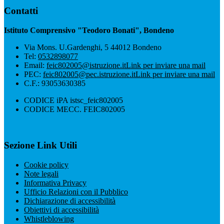
Contatti
Istituto Comprensivo "Teodoro Bonati", Bondeno
Via Mons. U.Gardenghi, 5 44012 Bondeno
Tel:
0532898077
Email:
feic802005@istruzione.it
Link per inviare una mail
PEC:
feic802005@pec.istruzione.it
Link per inviare una mail
C.F.: 93053630385
CODICE iPA istsc_feic802005
CODICE MECC. FEIC802005
Sezione Link Utili
Cookie policy
Note legali
Informativa Privacy
Ufficio Relazioni con il Pubblico
Dichiarazione di accessibilità
Obiettivi di accessibilità
Whistleblowing