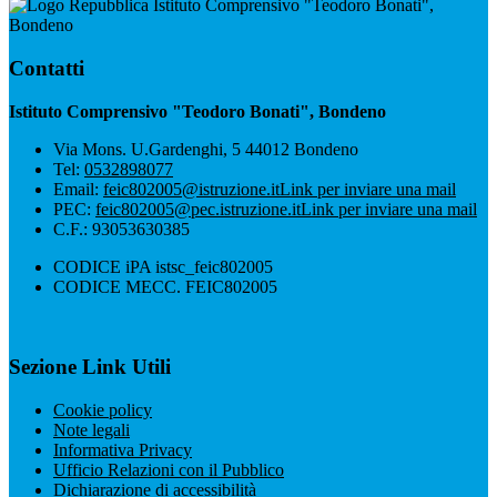
Istituto Comprensivo "Teodoro Bonati",
Bondeno
Contatti
Istituto Comprensivo "Teodoro Bonati", Bondeno
Via Mons. U.Gardenghi, 5 44012 Bondeno
Tel:
0532898077
Email:
feic802005@istruzione.it
Link per inviare una mail
PEC:
feic802005@pec.istruzione.it
Link per inviare una mail
C.F.: 93053630385
CODICE iPA istsc_feic802005
CODICE MECC. FEIC802005
Sezione Link Utili
Cookie policy
Note legali
Informativa Privacy
Ufficio Relazioni con il Pubblico
Dichiarazione di accessibilità