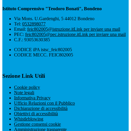
Istituto Comprensivo "Teodoro Bonati", Bondeno
Via Mons. U.Gardenghi, 5 44012 Bondeno
Tel:
0532898077
Email:
feic802005@istruzione.it
Link per inviare una mail
PEC:
feic802005@pec.istruzione.it
Link per inviare una mail
C.F.: 93053630385
CODICE iPA istsc_feic802005
CODICE MECC. FEIC802005
Sezione Link Utili
Cookie policy
Note legali
Informativa Privacy
Ufficio Relazioni con il Pubblico
Dichiarazione di accessibilità
Obiettivi di accessibilità
Whistleblowing
Gestione consensi cookie
Amministrazione trasparente