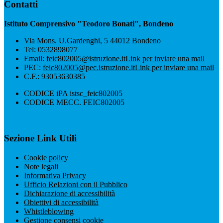
Contatti
Istituto Comprensivo "Teodoro Bonati", Bondeno
Via Mons. U.Gardenghi, 5 44012 Bondeno
Tel:
0532898077
Email:
feic802005@istruzione.it
Link per inviare una mail
PEC:
feic802005@pec.istruzione.it
Link per inviare una mail
C.F.: 93053630385
CODICE iPA istsc_feic802005
CODICE MECC. FEIC802005
Sezione Link Utili
Cookie policy
Note legali
Informativa Privacy
Ufficio Relazioni con il Pubblico
Dichiarazione di accessibilità
Obiettivi di accessibilità
Whistleblowing
Gestione consensi cookie