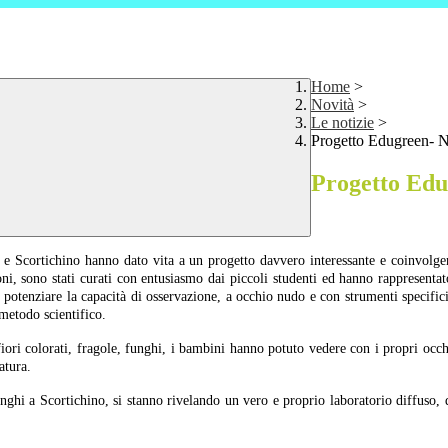
Home
>
Novità
>
Le notizie
>
Progetto Edugreen- N
Progetto Edu
 Scortichino hanno dato vita a un progetto davvero interessante e coinvolgente:
zioni, sono stati curati con entusiasmo dai piccoli studenti ed hanno rappresent
 potenziare la capacità di osservazione, a occhio nudo e con strumenti specifi
 metodo scientifico.
e, fiori colorati, fragole, funghi, i bambini hanno potuto vedere con i propri oc
atura.
unghi a Scortichino, si stanno rivelando un vero e proprio laboratorio diffuso