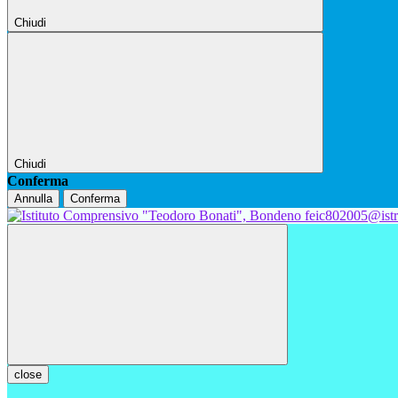
Chiudi
Chiudi
Conferma
Annulla
Conferma
feic802005@istr
close