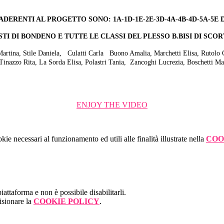
 ADERENTI AL PROGETTO SONO: 1A-1D-1E-2E-3D-4A-4B-4D-5A-5E 
STI DI BONDENO E TUTTE LE CLASSI DEL PLESSO B.BISI DI SCO
Martina,
Stile Daniela,
Culatti Carla
Buono Amalia,
Marchetti Elisa,
Rutolo 
Tinazzo Rita,
La Sorda Elisa,
Polastri Tania,
Zancoghi Lucrezia,
Boschetti Ma
ENJOY THE VIDEO
kie necessari al funzionamento ed utili alle finalità illustrate nella
COO
attaforma e non è possibile disabilitarli.
isionare la
COOKIE POLICY
.