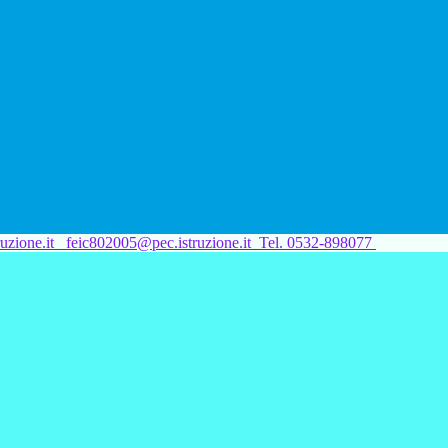
uzione.it
feic802005@pec.istruzione.it
Tel. 0532-898077