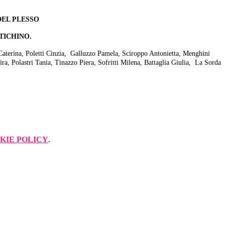
DEL PLESSO
RTICHINO.
Caterina,
Poletti Cinzia,
Galluzzo Pamela,
Sciroppo Antonietta, Menghini
ira,
Polastri Tania,
Tinazzo Piera,
Sofritti Milena,
Battaglia Giulia,
La Sorda
KIE POLICY
.