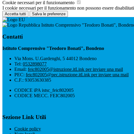
Cookie necessari per il funzionamento
I cookie necessari per il funzionamento non possono essere disabilitati.
Accetta tutti
Salva le preferenze
Istituto Comprensivo "Teodoro Bonati", Bonden
Contatti
Istituto Comprensivo "Teodoro Bonati", Bondeno
Via Mons. U.Gardenghi, 5 44012 Bondeno
Tel:
0532898077
Email:
feic802005@istruzione.it
Link per inviare una mail
PEC:
feic802005@pec.istruzione.it
Link per inviare una mail
C.F.: 93053630385
CODICE iPA istsc_feic802005
CODICE MECC. FEIC802005
Sezione Link Utili
Cookie policy