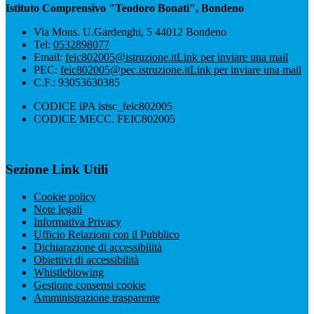
Istituto Comprensivo "Teodoro Bonati", Bondeno
Via Mons. U.Gardenghi, 5 44012 Bondeno
Tel:
0532898077
Email:
feic802005@istruzione.it
Link per inviare una mail
PEC:
feic802005@pec.istruzione.it
Link per inviare una mail
C.F.: 93053630385
CODICE iPA istsc_feic802005
CODICE MECC. FEIC802005
Sezione Link Utili
Cookie policy
Note legali
Informativa Privacy
Ufficio Relazioni con il Pubblico
Dichiarazione di accessibilità
Obiettivi di accessibilità
Whistleblowing
Gestione consensi cookie
Amministrazione trasparente