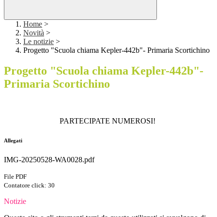
Home
>
Novità
>
Le notizie
>
Progetto "Scuola chiama Kepler-442b"- Primaria Scortichino
Progetto "Scuola chiama Kepler-442b"-
Primaria Scortichino
PARTECIPATE NUMEROSI!
Allegati
IMG-20250528-WA0028.pdf
File PDF
Contatore click: 30
Notizie