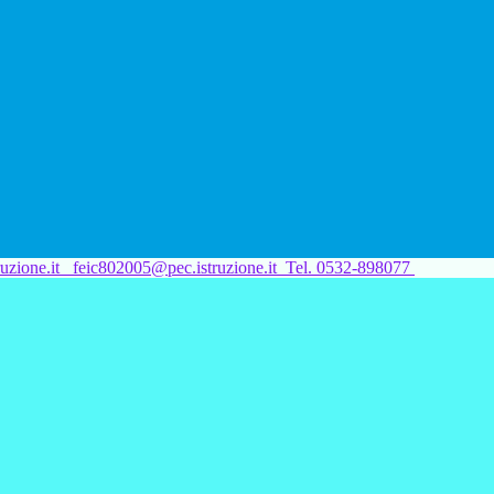
uzione.it
feic802005@pec.istruzione.it
Tel. 0532-898077