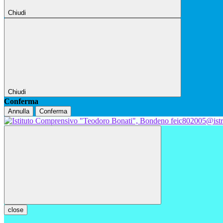
Chiudi
Chiudi
Conferma
Annulla
Conferma
feic802005@istr
close