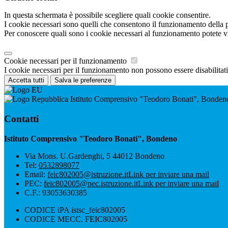
In questa schermata è possibile scegliere quali cookie consentire.
I cookie necessari sono quelli che consentono il funzionamento della pi
Per conoscere quali sono i cookie necessari al funzionamento potete v
Cookie necessari per il funzionamento
I cookie necessari per il funzionamento non possono essere disabilitati.
Accetta tutti
Salva le preferenze
Istituto Comprensivo "Teodoro Bonati", Bonden
Contatti
Istituto Comprensivo "Teodoro Bonati", Bondeno
Via Mons. U.Gardenghi, 5 44012 Bondeno
Tel:
0532898077
Email:
feic802005@istruzione.it
Link per inviare una mail
PEC:
feic802005@pec.istruzione.it
Link per inviare una mail
C.F.: 93053630385
CODICE iPA istsc_feic802005
CODICE MECC. FEIC802005